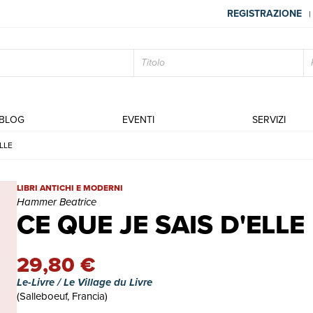
REGISTRAZIONE
|
BLOG
EVENTI
SERVIZI
ELLE
CE QUE JE SAIS D'ELLE | Libri antichi e moderni | Hammer Beatr
LIBRI ANTICHI E MODERNI
Hammer Beatrice
CE QUE JE SAIS D'ELLE
29,80 €
Le-Livre / Le Village du Livre
(Salleboeuf, Francia)