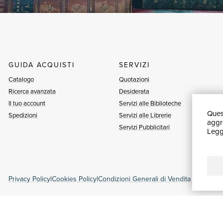
GUIDA ACQUISTI
SERVIZI
Catalogo
Quotazioni
Ricerca avanzata
Desiderata
Il tuo account
Servizi alle Biblioteche
Quest
Spedizioni
Servizi alle Librerie
aggre
Servizi Pubblicitari
Leggi
Privacy Policy
|
Cookies Policy
|
Condizioni Generali di Vendita