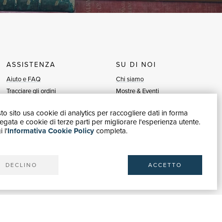
ASSISTENZA
SU DI NOI
Aiuto e FAQ
Chi siamo
Tracciare gli ordini
Mostre & Eventi
Diritto di recesso
Venditori
o sito usa cookie di analytics per raccogliere dati in forma
Fatturazione
Blog
gata e cookie di terze parti per migliorare l'esperienza utente.
Carta del Docente / 18App
Vendi con noi
 l'
Informativa Cookie Policy
completa.
Contattaci
DECLINO
ACCETTO