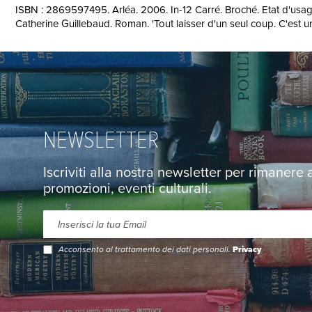
ISBN : 2869597495. Arléa. 2006. In-12 Carré. Broché. Etat d'usage. T
Catherine Guillebaud. Roman. 'Tout laisser d'un seul coup. C'est un
NEWSLETTER
Iscriviti alla nostra newsletter per rimanere
promozioni, eventi culturali.
Acconsento al trattamento dei dati personali.
Privacy