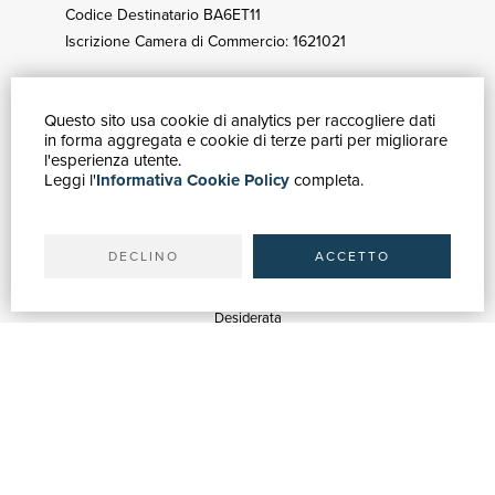
Codice Destinatario BA6ET11
Iscrizione Camera di Commercio: 1621021
Questo sito usa cookie di analytics per raccogliere dati
GUIDA ACQUISTI
in forma aggregata e cookie di terze parti per migliorare
Catalogo
l'esperienza utente.
Leggi l'
Informativa Cookie Policy
completa.
Ricerca avanzata
Il tuo account
Spedizioni
DECLINO
ACCETTO
SERVIZI
Quotazioni
Desiderata
Servizi alle Biblioteche
Servizi alle Librerie
Servizi Pubblicitari
ASSISTENZA
Aiuto e FAQ
Tracciare gli ordini