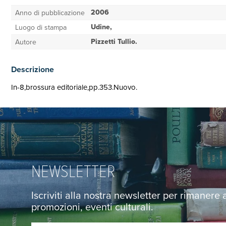
2006
Anno di pubblicazione
Udine,
Luogo di stampa
Pizzetti Tullio.
Autore
Descrizione
In-8,brossura editoriale,pp.353.Nuovo.
NEWSLETTER
Iscriviti alla nostra newsletter per rimanere
promozioni, eventi culturali.