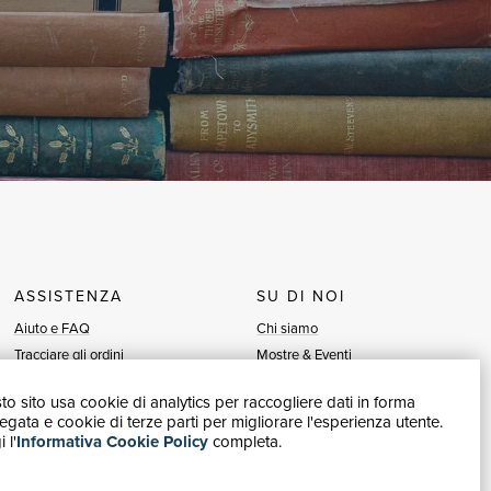
ASSISTENZA
SU DI NOI
Aiuto e FAQ
Chi siamo
Tracciare gli ordini
Mostre & Eventi
Diritto di recesso
Venditori
o sito usa cookie di analytics per raccogliere dati in forma
Fatturazione
Blog
gata e cookie di terze parti per migliorare l'esperienza utente.
Carta del Docente / 18App
Vendi con noi
 l'
Informativa Cookie Policy
completa.
Contattaci