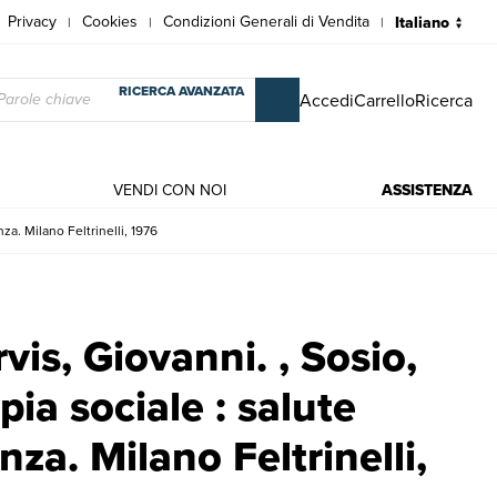
Privacy
Cookies
Condizioni Generali di Vendita
|
|
|
RICERCA AVANZATA
Accedi
Carrello
Ricerca
VENDI CON NOI
ASSISTENZA
nza. Milano Feltrinelli, 1976
e terapia sociale : salute mentale e nuova assistenza. Milano Feltrinelli,
rvis, Giovanni. , Sosio,
pia sociale : salute
za. Milano Feltrinelli,