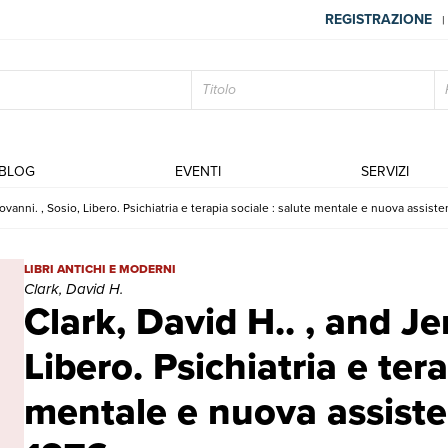
REGISTRAZIONE
|
BLOG
EVENTI
SERVIZI
iovanni. , Sosio, Libero. Psichiatria e terapia sociale : salute mentale e nuova assiste
Clark, David H.. , and Jervis, Giovanni. , Sosio, Libero. Psichiatria 
LIBRI ANTICHI E MODERNI
Clark, David H.
Clark, David H.. , and Je
Libero. Psichiatria e tera
mentale e nuova assisten