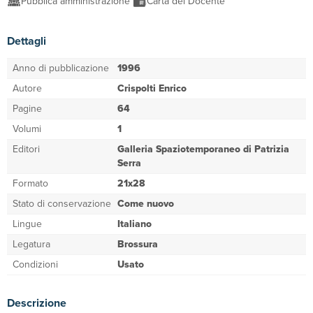
Pubblica amministrazione
Carta del Docente
Dettagli
Anno di pubblicazione
1996
Autore
Crispolti Enrico
Pagine
64
Volumi
1
Editori
Galleria Spaziotemporaneo di Patrizia
Serra
Formato
21x28
Stato di conservazione
Come nuovo
Lingue
Italiano
Legatura
Brossura
Condizioni
Usato
Descrizione