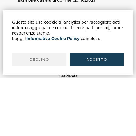
Iscrizione Camera di Commercio: 1621021
Questo sito usa cookie di analytics per raccogliere dati
GUIDA ACQUISTI
in forma aggregata e cookie di terze parti per migliorare
Catalogo
l'esperienza utente.
Leggi l'
Informativa Cookie Policy
completa.
Ricerca avanzata
Il tuo account
Spedizioni
DECLINO
ACCETTO
SERVIZI
Quotazioni
Desiderata
Servizi alle Biblioteche
Servizi alle Librerie
Servizi Pubblicitari
ASSISTENZA
Aiuto e FAQ
Tracciare gli ordini
Diritto di recesso
Fatturazione