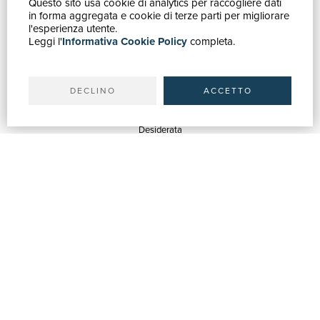
Questo sito usa cookie di analytics per raccogliere dati
GUIDA ACQUISTI
in forma aggregata e cookie di terze parti per migliorare
Catalogo
l'esperienza utente.
Leggi l'
Informativa Cookie Policy
completa.
Ricerca avanzata
Il tuo account
Spedizioni
DECLINO
ACCETTO
SERVIZI
Quotazioni
Desiderata
Servizi alle Biblioteche
Servizi alle Librerie
Servizi Pubblicitari
ASSISTENZA
Aiuto e FAQ
Tracciare gli ordini
Diritto di recesso
Fatturazione
Carta del Docente / 18App
Contattaci