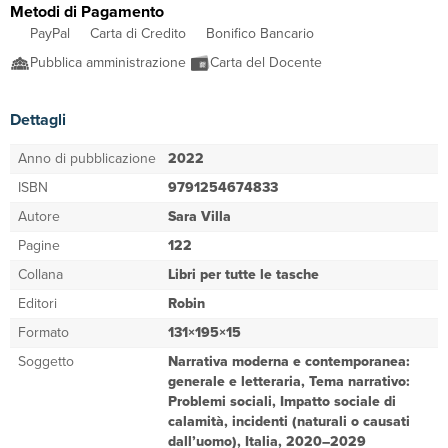
Metodi di Pagamento
PayPal
Carta di Credito
Bonifico Bancario
Pubblica amministrazione
Carta del Docente
Dettagli
Anno di pubblicazione
2022
ISBN
9791254674833
Autore
Sara Villa
Pagine
122
Collana
Libri per tutte le tasche
Editori
Robin
Formato
131×195×15
Soggetto
Narrativa moderna e contemporanea:
generale e letteraria, Tema narrativo:
Problemi sociali, Impatto sociale di
calamità, incidenti (naturali o causati
dall’uomo), Italia, 2020–2029