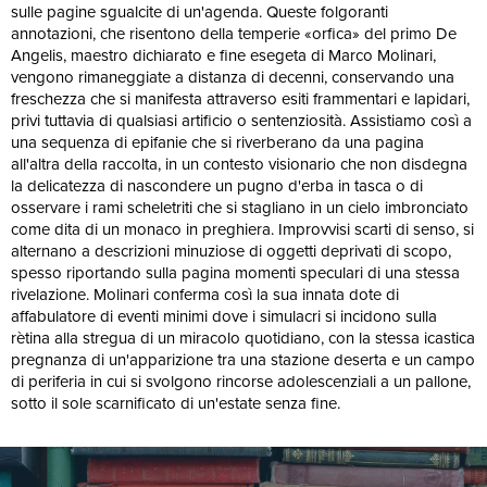
sulle pagine sgualcite di un'agenda. Queste folgoranti
annotazioni, che risentono della temperie «orfica» del primo De
Angelis, maestro dichiarato e fine esegeta di Marco Molinari,
vengono rimaneggiate a distanza di decenni, conservando una
freschezza che si manifesta attraverso esiti frammentari e lapidari,
privi tuttavia di qualsiasi artificio o sentenziosità. Assistiamo così a
una sequenza di epifanie che si riverberano da una pagina
all'altra della raccolta, in un contesto visionario che non disdegna
la delicatezza di nascondere un pugno d'erba in tasca o di
osservare i rami scheletriti che si stagliano in un cielo imbronciato
come dita di un monaco in preghiera. Improvvisi scarti di senso, si
alternano a descrizioni minuziose di oggetti deprivati di scopo,
spesso riportando sulla pagina momenti speculari di una stessa
rivelazione. Molinari conferma così la sua innata dote di
affabulatore di eventi minimi dove i simulacri si incidono sulla
rètina alla stregua di un miracolo quotidiano, con la stessa icastica
pregnanza di un'apparizione tra una stazione deserta e un campo
di periferia in cui si svolgono rincorse adolescenziali a un pallone,
sotto il sole scarnificato di un'estate senza fine.