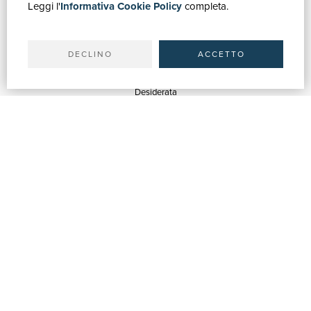
Leggi l'
Informativa Cookie Policy
completa.
Ricerca avanzata
Il tuo account
Spedizioni
DECLINO
ACCETTO
SERVIZI
Quotazioni
Desiderata
Servizi alle Biblioteche
Servizi alle Librerie
Servizi Pubblicitari
ASSISTENZA
Aiuto e FAQ
Tracciare gli ordini
Diritto di recesso
Fatturazione
Carta del Docente / 18App
Contattaci
SU DI NOI
Chi siamo