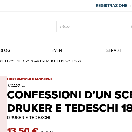
REGISTRAZIONE
|
BLOG
EVENTI
SERVIZI
CETTICO - 1 ED. PADOVA DRUKER E TEDESCHI 1878
CONFESSIONI D'UN SCETTICO - 1 ED. PADOVA DRUKER E TEDESCHI
LIBRI ANTICHI E MODERNI
Trezza G.
CONFESSIONI D'UN SCE
DRUKER E TEDESCHI 1
DRUKER E TEDESCHI,
13,50 €