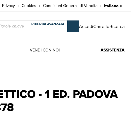
Privacy
Cookies
Condizioni Generali di Vendita
|
|
|
RICERCA AVANZATA
Accedi
Carrello
Ricerca
VENDI CON NOI
ASSISTENZA
 1878 | Libri antichi e moderni | Trezza G.
TTICO - 1 ED. PADOVA
878