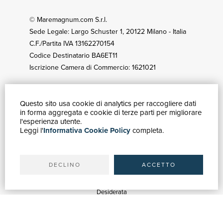
© Maremagnum.com S.r.l.
Sede Legale: Largo Schuster 1, 20122 Milano - Italia
C.F./Partita IVA 13162270154
Codice Destinatario BA6ET11
Iscrizione Camera di Commercio: 1621021
Questo sito usa cookie di analytics per raccogliere dati
GUIDA ACQUISTI
in forma aggregata e cookie di terze parti per migliorare
Catalogo
l'esperienza utente.
Leggi l'
Informativa Cookie Policy
completa.
Ricerca avanzata
Il tuo account
Spedizioni
DECLINO
ACCETTO
SERVIZI
Quotazioni
Desiderata
Servizi alle Biblioteche
Servizi alle Librerie