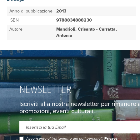
Anno di pubblicazione
2013
ISBN
9788834888230
Autore
Mandrioli, Crisanto - Carratta,
Antonio
NEWSLETTER
Iscriviti alla nostra newsletter per rimanere
promozioni, eventi culturali.
Acconsento al trattamento dei dati personali.
Privacy