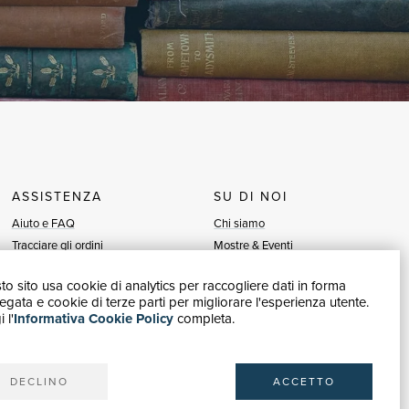
ASSISTENZA
SU DI NOI
Aiuto e FAQ
Chi siamo
Tracciare gli ordini
Mostre & Eventi
Diritto di recesso
Venditori
o sito usa cookie di analytics per raccogliere dati in forma
Fatturazione
Blog
gata e cookie di terze parti per migliorare l'esperienza utente.
Carta del Docente / 18App
Vendi con noi
 l'
Informativa Cookie Policy
completa.
Contattaci
DECLINO
ACCETTO