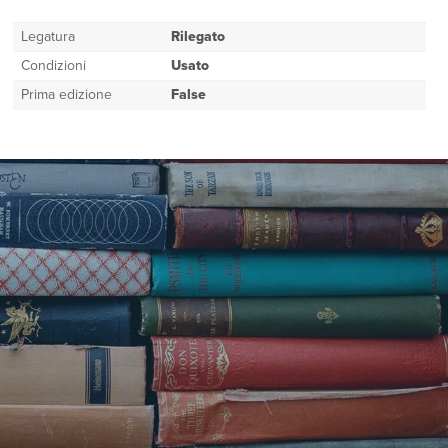
Legatura
Rilegato
Condizioni
Usato
Prima edizione
False