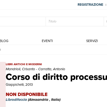
REGISTRAZIONE
|
BLOG
EVENTI
SERVIZI
I
Corso di diritto processuale civile III | Libri antichi e moderni | Man
LIBRI ANTICHI E MODERNI
Mandrioli, Crisanto - Carratta, Antonio
Corso di diritto processua
Giappichelli, 2013
NON DISPONIBILE
Librodifaccia
(Alessandria , Italia)