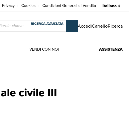
Privacy
Cookies
Condizioni Generali di Vendita
|
|
|
RICERCA AVANZATA
Accedi
Carrello
Ricerca
VENDI CON NOI
ASSISTENZA
drioli, Crisanto - Carratta, Antonio
le civile III