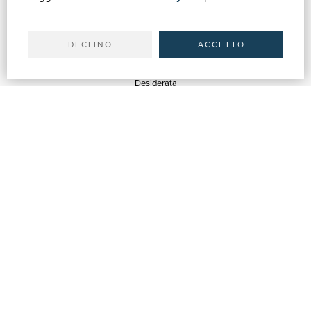
Il tuo account
Spedizioni
DECLINO
ACCETTO
SERVIZI
Quotazioni
Desiderata
Servizi alle Biblioteche
Servizi alle Librerie
Servizi Pubblicitari
ASSISTENZA
Aiuto e FAQ
Tracciare gli ordini
Diritto di recesso
Fatturazione
Carta del Docente / 18App
Contattaci
SU DI NOI
Chi siamo
Mostre & Eventi