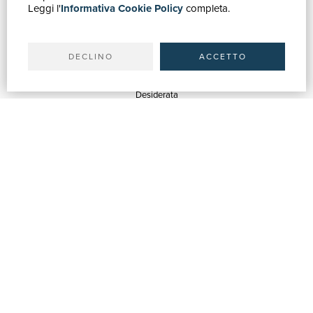
Leggi l'
Informativa Cookie Policy
completa.
Ricerca avanzata
Il tuo account
Spedizioni
DECLINO
ACCETTO
SERVIZI
Quotazioni
Desiderata
Servizi alle Biblioteche
Servizi alle Librerie
Servizi Pubblicitari
ASSISTENZA
Aiuto e FAQ
Tracciare gli ordini
Diritto di recesso
Fatturazione
Carta del Docente / 18App
Contattaci
SU DI NOI
Chi siamo