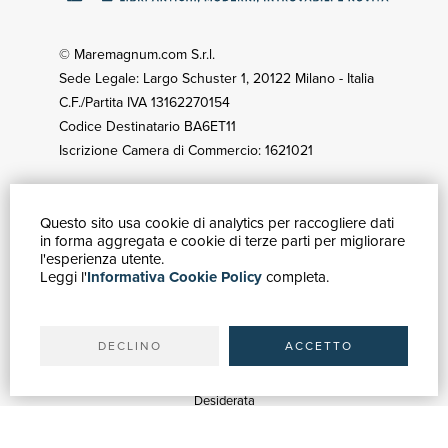
© Maremagnum.com S.r.l.
Sede Legale: Largo Schuster 1, 20122 Milano - Italia
C.F./Partita IVA 13162270154
Codice Destinatario BA6ET11
Iscrizione Camera di Commercio: 1621021
Questo sito usa cookie di analytics per raccogliere dati
GUIDA ACQUISTI
in forma aggregata e cookie di terze parti per migliorare
Catalogo
l'esperienza utente.
Leggi l'
Informativa Cookie Policy
completa.
Ricerca avanzata
Il tuo account
Spedizioni
DECLINO
ACCETTO
SERVIZI
Quotazioni
Desiderata
Servizi alle Biblioteche