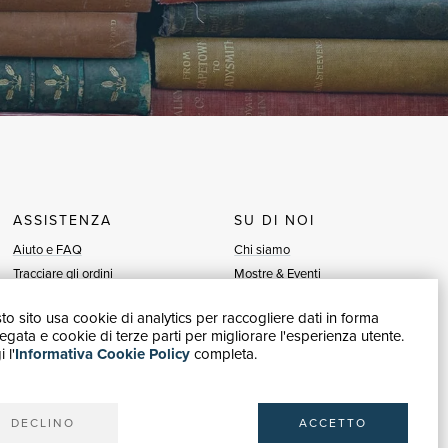
ASSISTENZA
SU DI NOI
Aiuto e FAQ
Chi siamo
Tracciare gli ordini
Mostre & Eventi
Diritto di recesso
Venditori
o sito usa cookie di analytics per raccogliere dati in forma
Fatturazione
Blog
gata e cookie di terze parti per migliorare l'esperienza utente.
Carta del Docente / 18App
Vendi con noi
 l'
Informativa Cookie Policy
completa.
Contattaci
DECLINO
ACCETTO