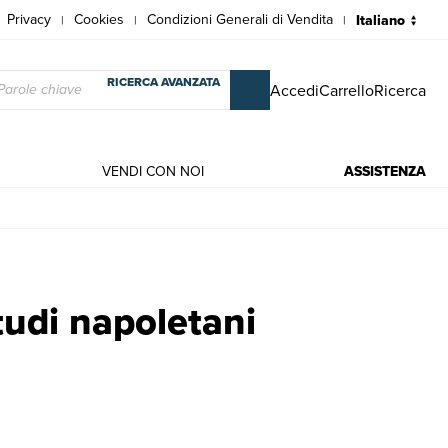
Privacy
Cookies
Condizioni Generali di Vendita
|
|
|
RICERCA AVANZATA
Accedi
Carrello
Ricerca
VENDI CON NOI
ASSISTENZA
rrini Maurizio, br.
tudi napoletani