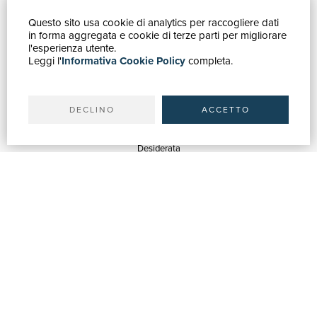
Questo sito usa cookie di analytics per raccogliere dati
GUIDA ACQUISTI
in forma aggregata e cookie di terze parti per migliorare
Catalogo
l'esperienza utente.
Leggi l'
Informativa Cookie Policy
completa.
Ricerca avanzata
Il tuo account
Spedizioni
DECLINO
ACCETTO
SERVIZI
Quotazioni
Desiderata
Servizi alle Biblioteche
Servizi alle Librerie
Servizi Pubblicitari
ASSISTENZA
Aiuto e FAQ
Tracciare gli ordini
Diritto di recesso
Fatturazione
Carta del Docente / 18App