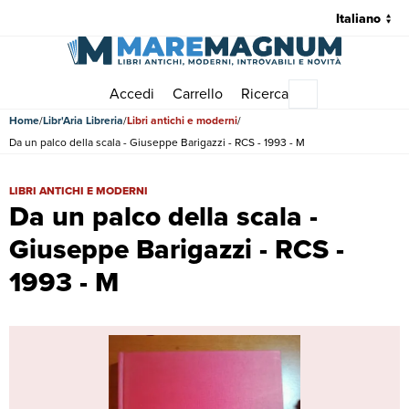
Accedi
Carrello
Ricerca
Menu principale
Home
Libr'Aria Libreria
Libri antichi e moderni
Da un palco della scala - Giuseppe Barigazzi - RCS - 1993 - M
Da un palco della scala - Giuseppe Barigazzi - RCS - 1993 - M | Libri
LIBRI ANTICHI E MODERNI
Da un palco della scala -
Giuseppe Barigazzi - RCS -
1993 - M