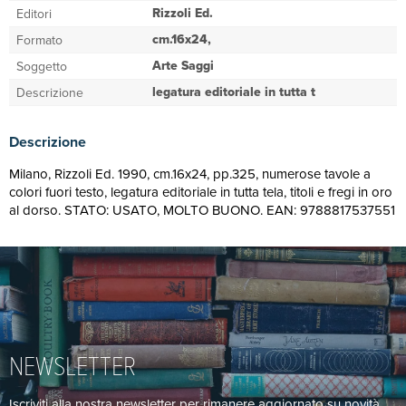
Rizzoli Ed.
Editori
cm.16x24,
Formato
Arte Saggi
Soggetto
legatura editoriale in tutta t
Descrizione
Descrizione
Milano, Rizzoli Ed. 1990, cm.16x24, pp.325, numerose tavole a
colori fuori testo, legatura editoriale in tutta tela, titoli e fregi in oro
al dorso. STATO: USATO, MOLTO BUONO. EAN: 9788817537551
NEWSLETTER
Iscriviti alla nostra newsletter per rimanere aggiornato su novità,