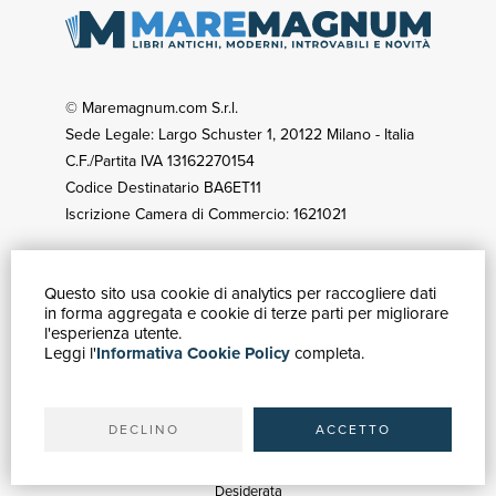
© Maremagnum.com S.r.l.
Sede Legale: Largo Schuster 1, 20122 Milano - Italia
C.F./Partita IVA 13162270154
Codice Destinatario BA6ET11
Iscrizione Camera di Commercio: 1621021
Questo sito usa cookie di analytics per raccogliere dati
GUIDA ACQUISTI
in forma aggregata e cookie di terze parti per migliorare
Catalogo
l'esperienza utente.
Leggi l'
Informativa Cookie Policy
completa.
Ricerca avanzata
Il tuo account
Spedizioni
DECLINO
ACCETTO
SERVIZI
Quotazioni
Desiderata