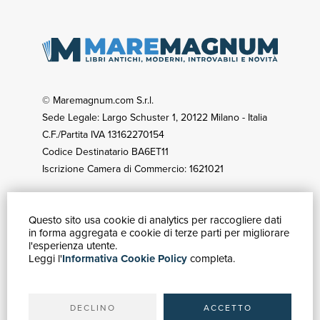
© Maremagnum.com S.r.l.
Sede Legale: Largo Schuster 1, 20122 Milano - Italia
C.F./Partita IVA 13162270154
Codice Destinatario BA6ET11
Iscrizione Camera di Commercio: 1621021
Questo sito usa cookie di analytics per raccogliere dati
GUIDA ACQUISTI
in forma aggregata e cookie di terze parti per migliorare
Catalogo
l'esperienza utente.
Leggi l'
Informativa Cookie Policy
completa.
Ricerca avanzata
Il tuo account
Spedizioni
DECLINO
ACCETTO
SERVIZI