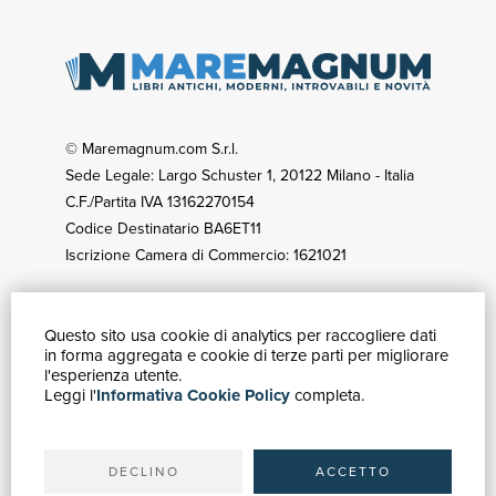
© Maremagnum.com S.r.l.
Sede Legale: Largo Schuster 1, 20122 Milano - Italia
C.F./Partita IVA 13162270154
Codice Destinatario BA6ET11
Iscrizione Camera di Commercio: 1621021
Questo sito usa cookie di analytics per raccogliere dati
GUIDA ACQUISTI
in forma aggregata e cookie di terze parti per migliorare
Catalogo
l'esperienza utente.
Leggi l'
Informativa Cookie Policy
completa.
Ricerca avanzata
Il tuo account
Spedizioni
DECLINO
ACCETTO
SERVIZI