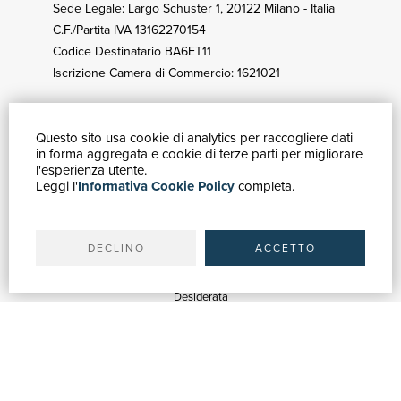
Sede Legale: Largo Schuster 1, 20122 Milano - Italia
C.F./Partita IVA 13162270154
Codice Destinatario BA6ET11
Iscrizione Camera di Commercio: 1621021
Questo sito usa cookie di analytics per raccogliere dati
GUIDA ACQUISTI
in forma aggregata e cookie di terze parti per migliorare
Catalogo
l'esperienza utente.
Leggi l'
Informativa Cookie Policy
completa.
Ricerca avanzata
Il tuo account
Spedizioni
DECLINO
ACCETTO
SERVIZI
Quotazioni
Desiderata
Servizi alle Biblioteche
Servizi alle Librerie
Servizi Pubblicitari
ASSISTENZA