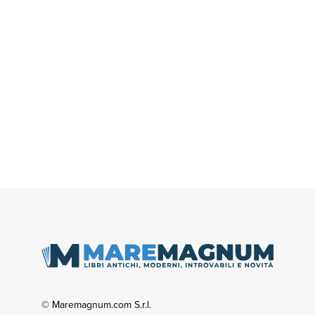
© Maremagnum.com S.r.l.