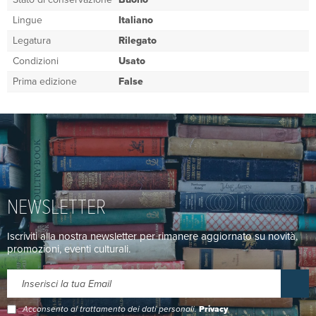
Lingue
Italiano
Legatura
Rilegato
Condizioni
Usato
Prima edizione
False
NEWSLETTER
Iscriviti alla nostra newsletter per rimanere aggiornato su novità,
promozioni, eventi culturali.
Acconsento al trattamento dei dati personali.
Privacy