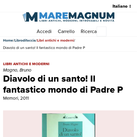
Accedi
Carrello
Ricerca
Menu principale
Home
Librodifaccia
Libri antichi e moderni
Diavolo di un santo! Il fantastico mondo di Padre P
Diavolo di un santo! Il fantastico mondo di Padre P | Libri antichi 
LIBRI ANTICHI E MODERNI
Magno, Bruno
Diavolo di un santo! Il
fantastico mondo di Padre P
Memori, 2011