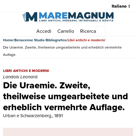
Accedi
Carrello
Ricerca
Menu principale
Home
Benacense Studio Bibliografico
Libri antichi e moderni
Die Uraemie. Zweite, theilweise umgearbeitete und erheblich vermehrte
Auflage.
Die Uraemie. Zweite, theilweise umgearbeitete und erheblich vermehr
LIBRI ANTICHI E MODERNI
Landois Leonard.
Die Uraemie. Zweite,
theilweise umgearbeitete und
erheblich vermehrte Auflage.
Urban e Schwarzenberg,, 1891