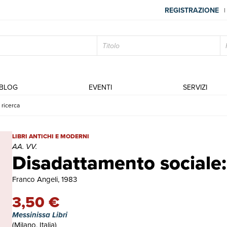
REGISTRAZIONE
|
BLOG
EVENTI
SERVIZI
 ricerca
Disadattamento sociale: teoria e ricerca | Libri antichi e moderni |
LIBRI ANTICHI E MODERNI
AA. VV.
Disadattamento sociale: 
Franco Angeli, 1983
3,50 €
Messinissa Libri
(Milano, Italia)