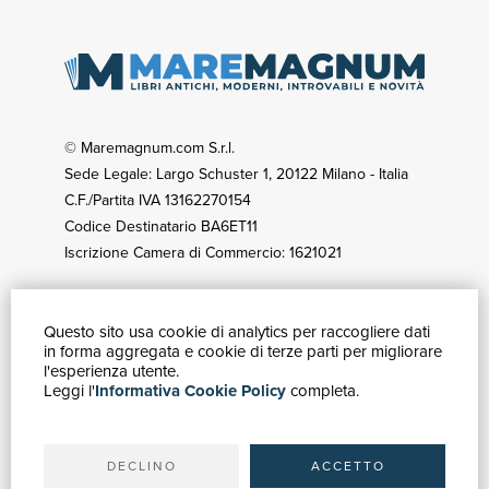
© Maremagnum.com S.r.l.
Sede Legale: Largo Schuster 1, 20122 Milano - Italia
C.F./Partita IVA 13162270154
Codice Destinatario BA6ET11
Iscrizione Camera di Commercio: 1621021
Questo sito usa cookie di analytics per raccogliere dati
GUIDA ACQUISTI
in forma aggregata e cookie di terze parti per migliorare
Catalogo
l'esperienza utente.
Leggi l'
Informativa Cookie Policy
completa.
Ricerca avanzata
Il tuo account
Spedizioni
DECLINO
ACCETTO
SERVIZI