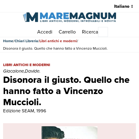
Accedi
Carrello
Ricerca
Menu principale
Home
Chiari Libreria
Libri antichi e moderni
Disonora il giusto. Quello che hanno fatto a Vincenzo Muccioli.
Disonora il giusto. Quello che hanno fatto a Vincenzo Muccioli. | Lib
LIBRI ANTICHI E MODERNI
Giacalone,Davide.
Disonora il giusto. Quello che
hanno fatto a Vincenzo
Muccioli.
Edizione SEAM, 1996