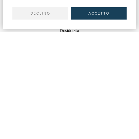
Spedizioni
DECLINO
ACCETTO
SERVIZI
Quotazioni
Desiderata
Servizi alle Biblioteche
Servizi alle Librerie
Servizi Pubblicitari
ASSISTENZA
Aiuto e FAQ
Tracciare gli ordini
Diritto di recesso
Fatturazione
Carta del Docente / 18App
Contattaci
SU DI NOI
Chi siamo
Mostre & Eventi
Venditori