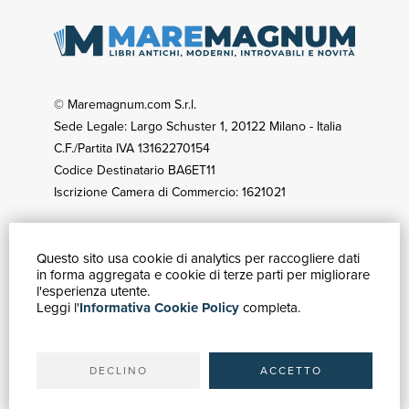
© Maremagnum.com S.r.l.
Sede Legale: Largo Schuster 1, 20122 Milano - Italia
C.F./Partita IVA 13162270154
Codice Destinatario BA6ET11
Iscrizione Camera di Commercio: 1621021
Questo sito usa cookie di analytics per raccogliere dati
GUIDA ACQUISTI
in forma aggregata e cookie di terze parti per migliorare
Catalogo
l'esperienza utente.
Leggi l'
Informativa Cookie Policy
completa.
Ricerca avanzata
Il tuo account
Spedizioni
DECLINO
ACCETTO
SERVIZI
Quotazioni