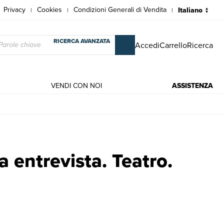
Privacy
Cookies
Condizioni Generali di Vendita
|
|
|
RICERCA AVANZATA
Accedi
Carrello
Ricerca
VENDI CON NOI
ASSISTENZA
ni | Moravia, Alberto.
a entrevista. Teatro.