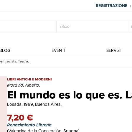
REGISTRAZIONE
|
BLOG
EVENTI
SERVIZI
entrevista. Teatro.
El mundo es lo que es. La entrevista. Teatro. | Libri antichi e moder
LIBRI ANTICHI E MODERNI
Moravia, Alberto.
El mundo es lo que es. L
Losada, 1969, Buenos Aires.,
7,20 €
Renacimiento Librería
(Valencina de la Concepción, Spagna)