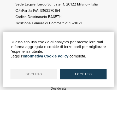
Sede Legale: Largo Schuster 1, 20122 Milano - Italia
C.F./Partita IVA 13162270154
Codice Destinatario BA6ET11
Iscrizione Camera di Commercio: 1621021
Questo sito usa cookie di analytics per raccogliere dati
GUIDA ACQUISTI
in forma aggregata e cookie di terze parti per migliorare
Catalogo
l'esperienza utente.
Leggi l'
Informativa Cookie Policy
completa.
Ricerca avanzata
Il tuo account
Spedizioni
DECLINO
ACCETTO
SERVIZI
Quotazioni
Desiderata
Servizi alle Biblioteche
Servizi alle Librerie
Servizi Pubblicitari
ASSISTENZA