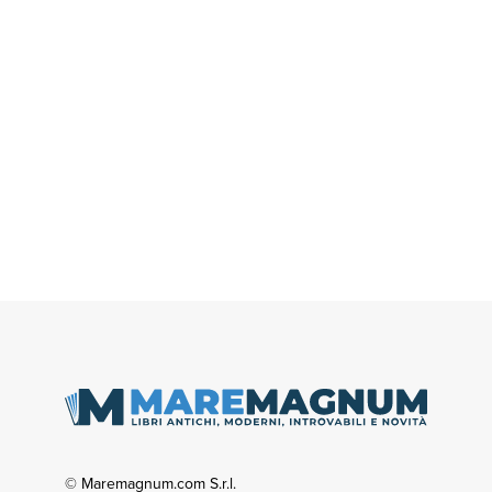
© Maremagnum.com S.r.l.