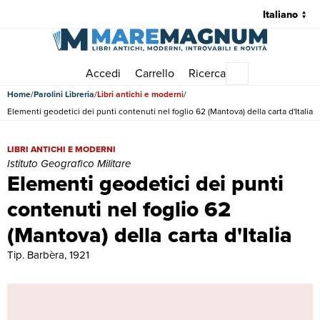
Accedi
Carrello
Ricerca
Menu principale
Home
Parolini Libreria
Libri antichi e moderni
Elementi geodetici dei punti contenuti nel foglio 62 (Mantova) della carta d'Italia
Elementi geodetici dei punti contenuti nel foglio 62 (Mantova) della car
LIBRI ANTICHI E MODERNI
Istituto Geografico Militare
Elementi geodetici dei punti
contenuti nel foglio 62
(Mantova) della carta d'Italia
Tip. Barbèra, 1921