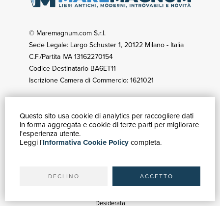
© Maremagnum.com S.r.l.
Sede Legale: Largo Schuster 1, 20122 Milano - Italia
C.F./Partita IVA 13162270154
Codice Destinatario BA6ET11
Iscrizione Camera di Commercio: 1621021
Questo sito usa cookie di analytics per raccogliere dati
GUIDA ACQUISTI
in forma aggregata e cookie di terze parti per migliorare
Catalogo
l'esperienza utente.
Leggi l'
Informativa Cookie Policy
completa.
Ricerca avanzata
Il tuo account
Spedizioni
DECLINO
ACCETTO
SERVIZI
Quotazioni
Desiderata
Servizi alle Biblioteche