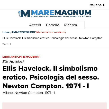
Accedi
Carrello
Ricerca
Menu principale
Home
AMARCORDLIBRI
Libri antichi e moderni
Ellis Havelock. Il simbolismo erotico. Psicologia del sesso. Newton Compton.
1971 - I
Ellis Havelock. Il simbolismo erotico. Psicologia del sesso. Newton Co
LIBRI ANTICHI E MODERNI
Ellis Havelock
Ellis Havelock. Il simbolismo
erotico. Psicologia del sesso.
Newton Compton. 1971 - I
Milano, Newton Compton, 1971 - I