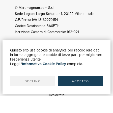
© Maremagnum.com S.r.l.
Sede Legale: Largo Schuster 1, 20122 Milano - Italia
C.F./Partita IVA 13162270154
Codice Destinatario BA6ET11
Iscrizione Camera di Commercio: 1621021
Questo sito usa cookie di analytics per raccogliere dati
GUIDA ACQUISTI
in forma aggregata e cookie di terze parti per migliorare
Catalogo
l'esperienza utente.
Leggi l'
Informativa Cookie Policy
completa.
Ricerca avanzata
Il tuo account
Spedizioni
DECLINO
ACCETTO
SERVIZI
Quotazioni
Desiderata
Servizi alle Biblioteche
Servizi alle Librerie