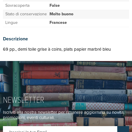
Sovracoperta
False
Stato di conservazione
Molto buono
Lingue
Francese
Descrizione
69 pp., demi toile grise à coins, plats papier marbré bleu
NEWSLETTER
Iscriviti alla nostra newsletter per rimanere aggiornato su novità,
promozioni, eventi culturali.