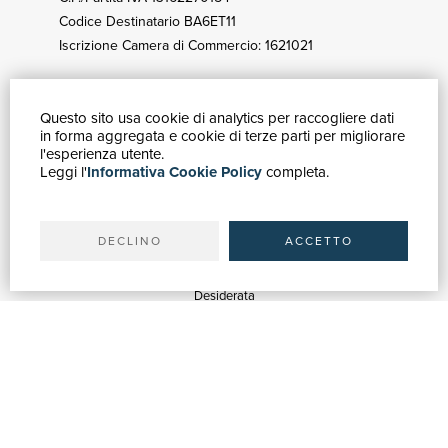
Codice Destinatario BA6ET11
Iscrizione Camera di Commercio: 1621021
Questo sito usa cookie di analytics per raccogliere dati
GUIDA ACQUISTI
in forma aggregata e cookie di terze parti per migliorare
Catalogo
l'esperienza utente.
Leggi l'
Informativa Cookie Policy
completa.
Ricerca avanzata
Il tuo account
Spedizioni
DECLINO
ACCETTO
SERVIZI
Quotazioni
Desiderata
Servizi alle Biblioteche
Servizi alle Librerie
Servizi Pubblicitari
ASSISTENZA
Aiuto e FAQ
Tracciare gli ordini