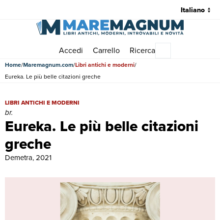
Accedi
Carrello
Ricerca
Menu principale
Home
Maremagnum.com
Libri antichi e moderni
Eureka. Le più belle citazioni greche
Eureka. Le più belle citazioni greche | Libri antichi e moderni | br.
LIBRI ANTICHI E MODERNI
br.
Eureka. Le più belle citazioni
greche
Demetra, 2021