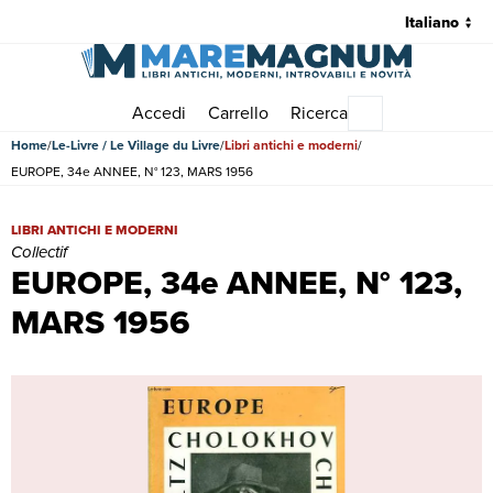
Accedi
Carrello
Ricerca
Menu principale
Home
Le-Livre / Le Village du Livre
Libri antichi e moderni
EUROPE, 34e ANNEE, N° 123, MARS 1956
EUROPE, 34e ANNEE, N° 123, MARS 1956 | Libri antichi e moderni | C
LIBRI ANTICHI E MODERNI
Collectif
EUROPE, 34e ANNEE, N° 123,
MARS 1956