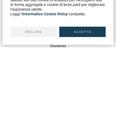
Questo sito usa cookie di analytics per raccogliere dati
in forma aggregata e cookie di terze parti per migliorare
Catalogo
l'esperienza utente.
Leggi l'
Informativa Cookie Policy
completa.
Ricerca avanzata
Il tuo account
Spedizioni
DECLINO
ACCETTO
SERVIZI
Quotazioni
Desiderata
Servizi alle Biblioteche
Servizi alle Librerie
Servizi Pubblicitari
ASSISTENZA
Aiuto e FAQ
Tracciare gli ordini
Diritto di recesso
Fatturazione
Carta del Docente / 18App
Contattaci
SU DI NOI