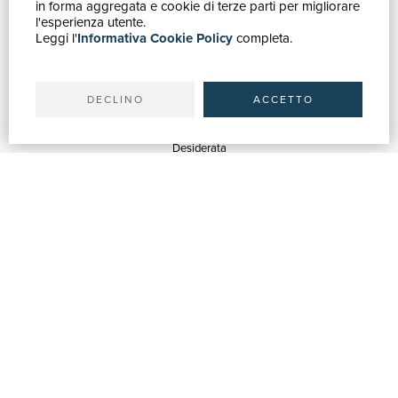
in forma aggregata e cookie di terze parti per migliorare
Catalogo
l'esperienza utente.
Leggi l'
Informativa Cookie Policy
completa.
Ricerca avanzata
Il tuo account
Spedizioni
DECLINO
ACCETTO
SERVIZI
Quotazioni
Desiderata
Servizi alle Biblioteche
Servizi alle Librerie
Servizi Pubblicitari
ASSISTENZA
Aiuto e FAQ
Tracciare gli ordini
Diritto di recesso
Fatturazione
Carta del Docente / 18App
Contattaci
SU DI NOI