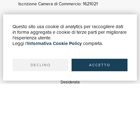
Iscrizione Camera di Commercio: 1621021
Questo sito usa cookie di analytics per raccogliere dati
GUIDA ACQUISTI
in forma aggregata e cookie di terze parti per migliorare
Catalogo
l'esperienza utente.
Leggi l'
Informativa Cookie Policy
completa.
Ricerca avanzata
Il tuo account
Spedizioni
DECLINO
ACCETTO
SERVIZI
Quotazioni
Desiderata
Servizi alle Biblioteche
Servizi alle Librerie
Servizi Pubblicitari
ASSISTENZA
Aiuto e FAQ
Tracciare gli ordini
Diritto di recesso