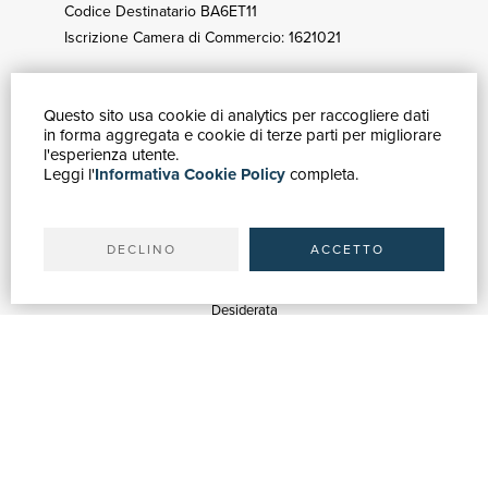
Codice Destinatario BA6ET11
Iscrizione Camera di Commercio: 1621021
Questo sito usa cookie di analytics per raccogliere dati
GUIDA ACQUISTI
in forma aggregata e cookie di terze parti per migliorare
Catalogo
l'esperienza utente.
Leggi l'
Informativa Cookie Policy
completa.
Ricerca avanzata
Il tuo account
Spedizioni
DECLINO
ACCETTO
SERVIZI
Quotazioni
Desiderata
Servizi alle Biblioteche
Servizi alle Librerie
Servizi Pubblicitari
ASSISTENZA
Aiuto e FAQ
Tracciare gli ordini