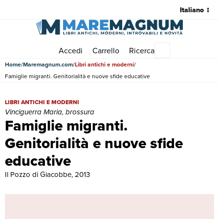
Accedi
Carrello
Ricerca
Menu principale
Home
Maremagnum.com
Libri antichi e moderni
Famiglie migranti. Genitorialità e nuove sfide educative
Famiglie migranti. Genitorialità e nuove sfide educative | Libri antic
LIBRI ANTICHI E MODERNI
Vinciguerra Maria, brossura
Famiglie migranti.
Genitorialità e nuove sfide
educative
Il Pozzo di Giacobbe, 2013