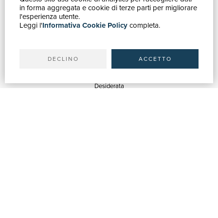
in forma aggregata e cookie di terze parti per migliorare
Catalogo
l'esperienza utente.
Leggi l'
Informativa Cookie Policy
completa.
Ricerca avanzata
Il tuo account
Spedizioni
DECLINO
ACCETTO
SERVIZI
Quotazioni
Desiderata
Servizi alle Biblioteche
Servizi alle Librerie
Servizi Pubblicitari
ASSISTENZA
Aiuto e FAQ
Tracciare gli ordini
Diritto di recesso
Fatturazione
Carta del Docente / 18App
Contattaci
SU DI NOI