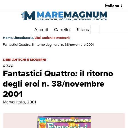
Accedi
Carrello
Ricerca
Menu principale
Home
Librodifaccia
Libri antichi e moderni
Fantastici Quattro: il ritorno degli eroi n. 38/novembre 2001
Fantastici Quattro: il ritorno degli eroi n. 38/novembre 2001 | Libri an
LIBRI ANTICHI E MODERNI
aa.vv.
Fantastici Quattro: il ritorno
degli eroi n. 38/novembre
2001
Marvel Italia, 2001