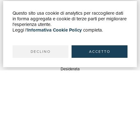
Questo sito usa cookie di analytics per raccogliere dati
GUIDA ACQUISTI
in forma aggregata e cookie di terze parti per migliorare
Catalogo
l'esperienza utente.
Leggi l'
Informativa Cookie Policy
completa.
Ricerca avanzata
Il tuo account
Spedizioni
DECLINO
ACCETTO
SERVIZI
Quotazioni
Desiderata
Servizi alle Biblioteche
Servizi alle Librerie
Servizi Pubblicitari
ASSISTENZA
Aiuto e FAQ
Tracciare gli ordini
Diritto di recesso
Fatturazione
Carta del Docente / 18App