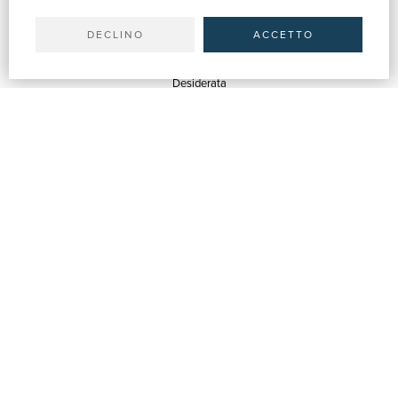
Spedizioni
DECLINO
ACCETTO
SERVIZI
Quotazioni
Desiderata
Servizi alle Biblioteche
Servizi alle Librerie
Servizi Pubblicitari
ASSISTENZA
Aiuto e FAQ
Tracciare gli ordini
Diritto di recesso
Fatturazione
Carta del Docente / 18App
Contattaci
SU DI NOI
Chi siamo
Mostre & Eventi
Venditori