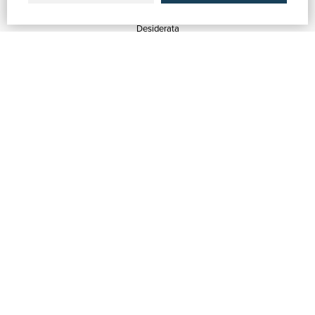
Quotazioni
Desiderata
Servizi alle Biblioteche
Servizi alle Librerie
Servizi Pubblicitari
ASSISTENZA
Aiuto e FAQ
Tracciare gli ordini
Diritto di recesso
Fatturazione
Carta del Docente / 18App
Contattaci
SU DI NOI
Chi siamo
Mostre & Eventi
Venditori
Blog
Vendi con noi