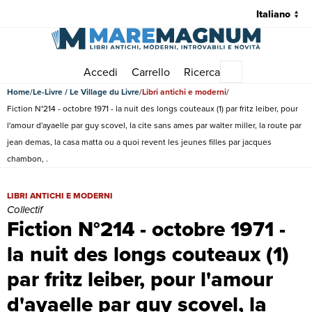
Accedi
Carrello
Ricerca
Menu principale
Home
Le-Livre / Le Village du Livre
Libri antichi e moderni
Fiction N°214 - octobre 1971 - la nuit des longs couteaux (1) par fritz leiber, pour
l'amour d'ayaelle par guy scovel, la cite sans ames par walter miller, la route par
jean demas, la casa matta ou a quoi revent les jeunes filles par jacques
chambon, .
Fiction N°214 - octobre 1971 - la nuit des longs couteaux (1) par fritz
LIBRI ANTICHI E MODERNI
Collectif
Fiction N°214 - octobre 1971 -
la nuit des longs couteaux (1)
par fritz leiber, pour l'amour
d'ayaelle par guy scovel, la