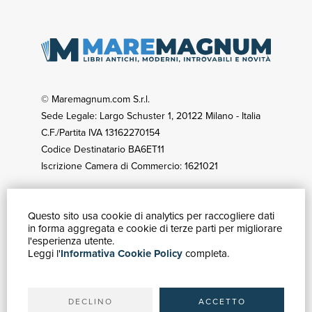
© Maremagnum.com S.r.l.
Sede Legale: Largo Schuster 1, 20122 Milano - Italia
C.F./Partita IVA 13162270154
Codice Destinatario BA6ET11
Iscrizione Camera di Commercio: 1621021
Questo sito usa cookie di analytics per raccogliere dati
GUIDA ACQUISTI
in forma aggregata e cookie di terze parti per migliorare
Catalogo
l'esperienza utente.
Leggi l'
Informativa Cookie Policy
completa.
Ricerca avanzata
Il tuo account
Spedizioni
DECLINO
ACCETTO
SERVIZI