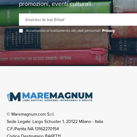
promozioni, eventi culturali.
Acconsento al trattamento dei dati personali.
Privacy
© Maremagnum.com S.r.l.
Sede Legale: Largo Schuster 1, 20122 Milano - Italia
C.F./Partita IVA 13162270154
Codice Destinatario BA6ET11