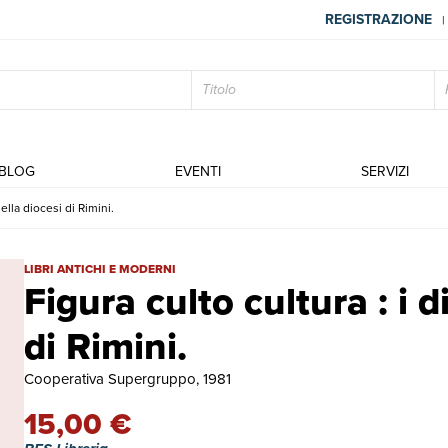
REGISTRAZIONE
|
BLOG
EVENTI
SERVIZI
della diocesi di Rimini.
Figura culto cultura : i dipinti votivi della diocesi di Rimini. | Libri a
LIBRI ANTICHI E MODERNI
Figura culto cultura : i d
di Rimini.
Cooperativa Supergruppo, 1981
15,00 €