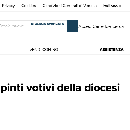
Privacy
Cookies
Condizioni Generali di Vendita
|
|
|
RICERCA AVANZATA
Accedi
Carrello
Ricerca
VENDI CON NOI
ASSISTENZA
ntichi e moderni |
ipinti votivi della diocesi