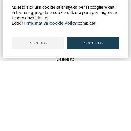
Questo sito usa cookie di analytics per raccogliere dati
GUIDA ACQUISTI
in forma aggregata e cookie di terze parti per migliorare
Catalogo
l'esperienza utente.
Leggi l'
Informativa Cookie Policy
completa.
Ricerca avanzata
Il tuo account
Spedizioni
DECLINO
ACCETTO
SERVIZI
Quotazioni
Desiderata
Servizi alle Biblioteche
Servizi alle Librerie
Servizi Pubblicitari
ASSISTENZA
Aiuto e FAQ
Tracciare gli ordini
Diritto di recesso
Fatturazione
Carta del Docente / 18App
Contattaci