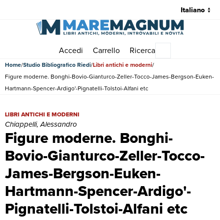
Accedi
Carrello
Ricerca
Menu principale
Home
Studio Bibliografico Riedi
Libri antichi e moderni
Figure moderne. Bonghi-Bovio-Gianturco-Zeller-Tocco-James-Bergson-Euken-
Hartmann-Spencer-Ardigo'-Pignatelli-Tolstoi-Alfani etc
Figure moderne. Bonghi-Bovio-Gianturco-Zeller-Tocco-James-Bergson-
LIBRI ANTICHI E MODERNI
Chiappelli, Alessandro
Figure moderne. Bonghi-
Bovio-Gianturco-Zeller-Tocco-
James-Bergson-Euken-
Hartmann-Spencer-Ardigo'-
Pignatelli-Tolstoi-Alfani etc