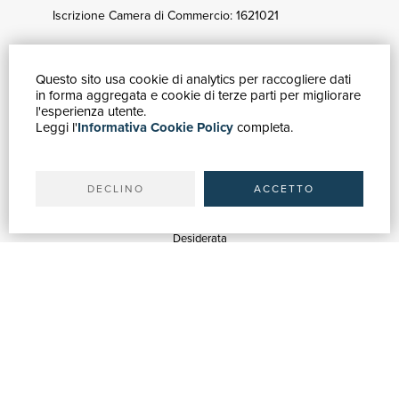
Iscrizione Camera di Commercio: 1621021
Questo sito usa cookie di analytics per raccogliere dati
GUIDA ACQUISTI
in forma aggregata e cookie di terze parti per migliorare
Catalogo
l'esperienza utente.
Leggi l'
Informativa Cookie Policy
completa.
Ricerca avanzata
Il tuo account
Spedizioni
DECLINO
ACCETTO
SERVIZI
Quotazioni
Desiderata
Servizi alle Biblioteche
Servizi alle Librerie
Servizi Pubblicitari
ASSISTENZA
Aiuto e FAQ
Tracciare gli ordini
Diritto di recesso