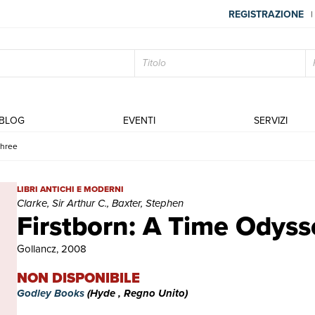
REGISTRAZIONE
|
BLOG
EVENTI
SERVIZI
Three
Firstborn: A Time Odyssey Book Three | Libri antichi e moderni | Cl
LIBRI ANTICHI E MODERNI
Clarke, Sir Arthur C., Baxter, Stephen
Firstborn: A Time Odys
Gollancz, 2008
NON DISPONIBILE
Godley Books
(Hyde , Regno Unito)