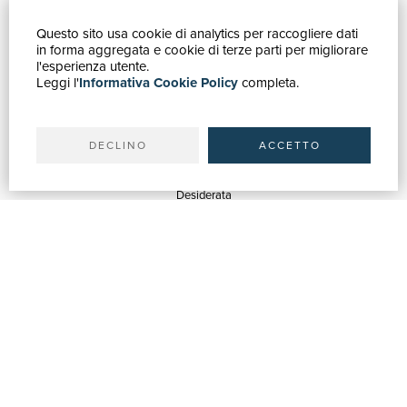
Questo sito usa cookie di analytics per raccogliere dati
GUIDA ACQUISTI
in forma aggregata e cookie di terze parti per migliorare
Catalogo
l'esperienza utente.
Leggi l'
Informativa Cookie Policy
completa.
Ricerca avanzata
Il tuo account
Spedizioni
DECLINO
ACCETTO
SERVIZI
Quotazioni
Desiderata
Servizi alle Biblioteche
Servizi alle Librerie
Servizi Pubblicitari
ASSISTENZA
Aiuto e FAQ
Tracciare gli ordini
Diritto di recesso
Fatturazione
Carta del Docente / 18App