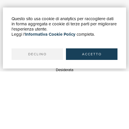
Questo sito usa cookie di analytics per raccogliere dati
GUIDA ACQUISTI
in forma aggregata e cookie di terze parti per migliorare
Catalogo
l'esperienza utente.
Leggi l'
Informativa Cookie Policy
completa.
Ricerca avanzata
Il tuo account
Spedizioni
DECLINO
ACCETTO
SERVIZI
Quotazioni
Desiderata
Servizi alle Biblioteche
Servizi alle Librerie
Servizi Pubblicitari
ASSISTENZA
Aiuto e FAQ
Tracciare gli ordini
Diritto di recesso
Fatturazione