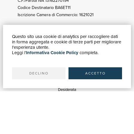
C.F./Partita IVA 13162270154
Codice Destinatario BA6ET11
Iscrizione Camera di Commercio: 1621021
Questo sito usa cookie di analytics per raccogliere dati
GUIDA ACQUISTI
in forma aggregata e cookie di terze parti per migliorare
Catalogo
l'esperienza utente.
Leggi l'
Informativa Cookie Policy
completa.
Ricerca avanzata
Il tuo account
Spedizioni
DECLINO
ACCETTO
SERVIZI
Quotazioni
Desiderata
Servizi alle Biblioteche
Servizi alle Librerie
Servizi Pubblicitari
ASSISTENZA
Aiuto e FAQ