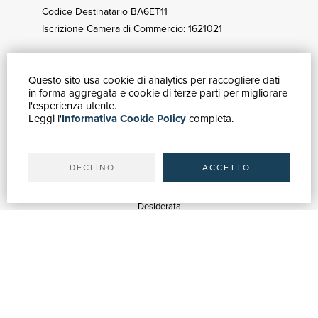
Codice Destinatario BA6ET11
Iscrizione Camera di Commercio: 1621021
Questo sito usa cookie di analytics per raccogliere dati
GUIDA ACQUISTI
in forma aggregata e cookie di terze parti per migliorare
Catalogo
l'esperienza utente.
Leggi l'
Informativa Cookie Policy
completa.
Ricerca avanzata
Il tuo account
Spedizioni
DECLINO
ACCETTO
SERVIZI
Quotazioni
Desiderata
Servizi alle Biblioteche
Servizi alle Librerie
Servizi Pubblicitari
ASSISTENZA
Aiuto e FAQ
Tracciare gli ordini