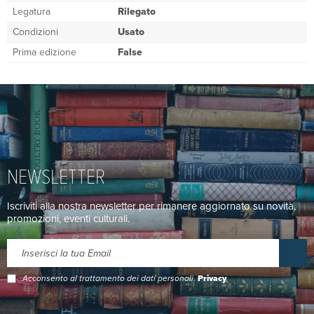
Legatura
Rilegato
Condizioni
Usato
Prima edizione
False
NEWSLETTER
Iscriviti alla nostra newsletter per rimanere aggiornato su novità,
promozioni, eventi culturali.
Acconsento al trattamento dei dati personali.
Privacy