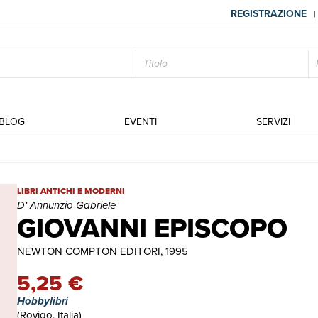
REGISTRAZIONE
|
BLOG
EVENTI
SERVIZI
GIOVANNI EPISCOPO | Libri antichi e moderni | D' Annunzio Gabr
LIBRI ANTICHI E MODERNI
D' Annunzio Gabriele
GIOVANNI EPISCOPO
NEWTON COMPTON EDITORI, 1995
5,25 €
Hobbylibri
(Rovigo, Italia)