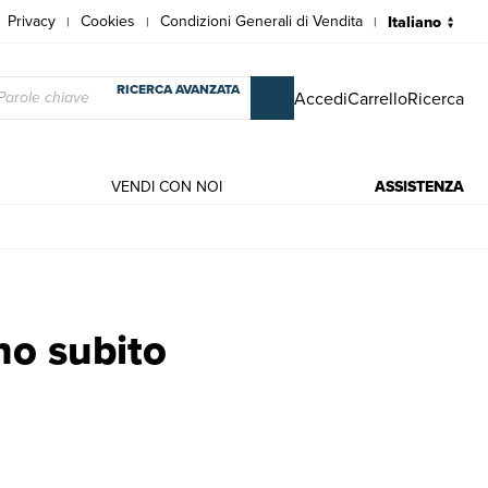
Privacy
Cookies
Condizioni Generali di Vendita
|
|
|
RICERCA AVANZATA
Accedi
Carrello
Ricerca
VENDI CON NOI
ASSISTENZA
Maena, br.
no subito