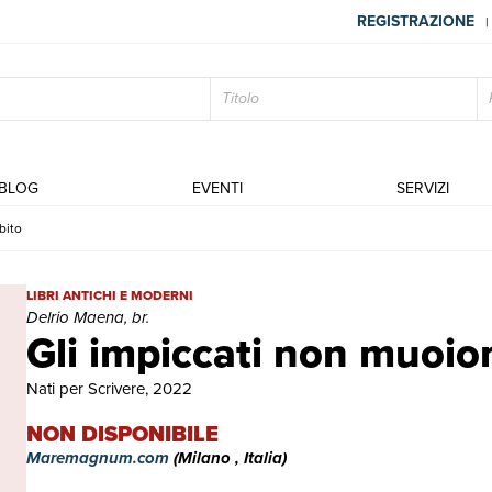
REGISTRAZIONE
|
BLOG
EVENTI
SERVIZI
bito
Gli impiccati non muoiono subito | Libri antichi e moderni | Delrio 
LIBRI ANTICHI E MODERNI
Delrio Maena, br.
Gli impiccati non muoio
Nati per Scrivere, 2022
NON DISPONIBILE
Maremagnum.com
(Milano , Italia)