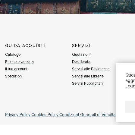
GUIDA ACQUISTI
SERVIZI
Catalogo
Quotazioni
Ricerca avanzata
Desiderata
Il tuo account
Servizi alle Biblioteche
Quest
Spedizioni
Servizi alle Librerie
aggre
Servizi Pubblicitari
Leggi
Privacy Policy
|
Cookies Policy
|
Condizioni Generali di Vendita