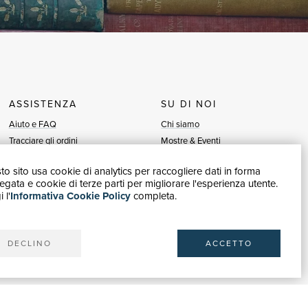
ASSISTENZA
SU DI NOI
Aiuto e FAQ
Chi siamo
Tracciare gli ordini
Mostre & Eventi
Diritto di recesso
Venditori
o sito usa cookie di analytics per raccogliere dati in forma
Fatturazione
Blog
gata e cookie di terze parti per migliorare l'esperienza utente.
Carta del Docente / 18App
Vendi con noi
 l'
Informativa Cookie Policy
completa.
Contattaci
DECLINO
ACCETTO