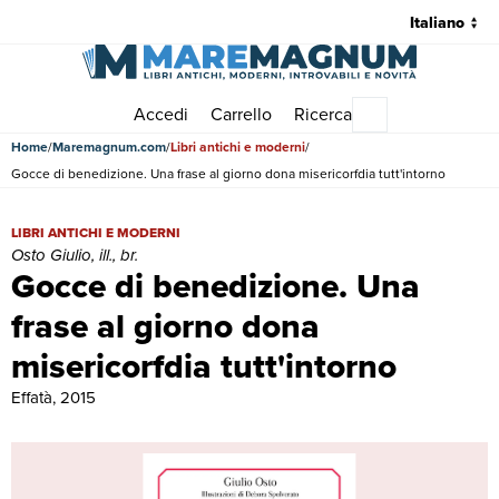
Accedi
Carrello
Ricerca
Menu principale
Home
Maremagnum.com
Libri antichi e moderni
Gocce di benedizione. Una frase al giorno dona misericorfdia tutt'intorno
Gocce di benedizione. Una frase al giorno dona misericorfdia tutt'intorn
LIBRI ANTICHI E MODERNI
Osto Giulio, ill., br.
Gocce di benedizione. Una
frase al giorno dona
misericorfdia tutt'intorno
Effatà, 2015