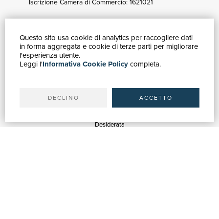
Iscrizione Camera di Commercio: 1621021
Questo sito usa cookie di analytics per raccogliere dati
GUIDA ACQUISTI
in forma aggregata e cookie di terze parti per migliorare
Catalogo
l'esperienza utente.
Leggi l'
Informativa Cookie Policy
completa.
Ricerca avanzata
Il tuo account
Spedizioni
DECLINO
ACCETTO
SERVIZI
Quotazioni
Desiderata
Servizi alle Biblioteche
Servizi alle Librerie
Servizi Pubblicitari
ASSISTENZA
Aiuto e FAQ
Tracciare gli ordini
Diritto di recesso