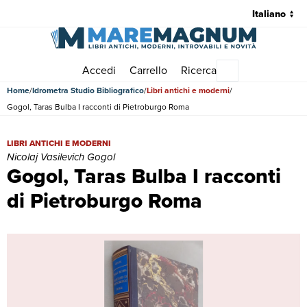
Accedi
Carrello
Ricerca
Menu principale
Home
Idrometra Studio Bibliografico
Libri antichi e moderni
Gogol, Taras Bulba I racconti di Pietroburgo Roma
Gogol, Taras Bulba I racconti di Pietroburgo Roma | Libri antichi e 
LIBRI ANTICHI E MODERNI
Nicolaj Vasilevich Gogol
Gogol, Taras Bulba I racconti
di Pietroburgo Roma