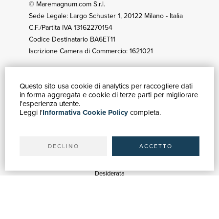
© Maremagnum.com S.r.l.
Sede Legale: Largo Schuster 1, 20122 Milano - Italia
C.F./Partita IVA 13162270154
Codice Destinatario BA6ET11
Iscrizione Camera di Commercio: 1621021
Questo sito usa cookie di analytics per raccogliere dati
GUIDA ACQUISTI
in forma aggregata e cookie di terze parti per migliorare
Catalogo
l'esperienza utente.
Leggi l'
Informativa Cookie Policy
completa.
Ricerca avanzata
Il tuo account
Spedizioni
DECLINO
ACCETTO
SERVIZI
Quotazioni
Desiderata
Servizi alle Biblioteche
Servizi alle Librerie
Servizi Pubblicitari